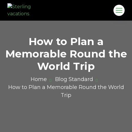
How to Plan a
Memorable Round the
World Trip
Home
Blog Standard
How to Plan a Memorable Round the World
o.in
Trip